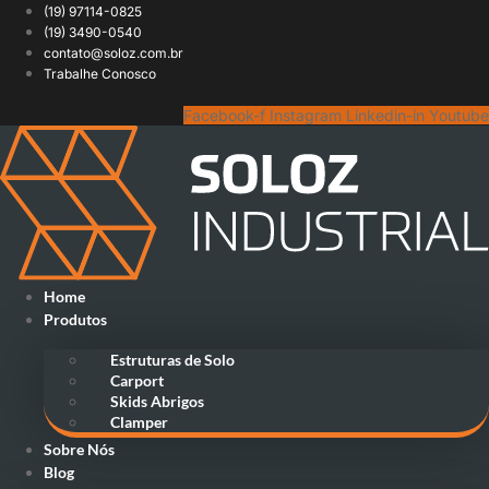
Ir
(19) 97114-0825
para
(19) 3490-0540
o
contato@soloz.com.br
conteúdo
Trabalhe Conosco
Facebook-f
Instagram
Linkedin-in
Youtube
Home
Produtos
Estruturas de Solo
Carport
Skids Abrigos
Clamper
Sobre Nós
Blog