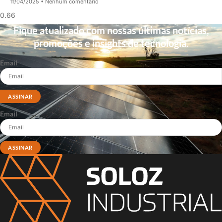
11/04/2025
Nenhum comentário
Fique atualizado com nossas últimas notícias,
promoções e insights de tecnologia.
Email
ASSINAR
Email
ASSINAR