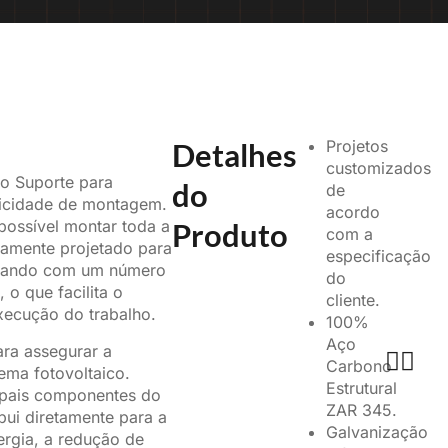
Detalhes
Projetos
customizados
o Suporte para
do
de
licidade de montagem.
acordo
Produto
possível montar toda a
com a
samente projetado para
especificação
ontando com um número
do
 o que facilita o
cliente.
xecução do trabalho.
100%
Aço
ra assegurar a
Carbono
tema fotovoltaico.
Estrutural
ipais componentes do
ZAR 345.
bui diretamente para a
Galvanização
rgia, a redução de