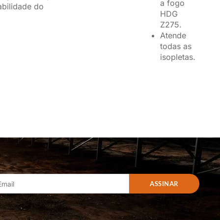
a fogo
abilidade do
HDG
Z275.
Atende
todas as
isopletas.
ASSINAR