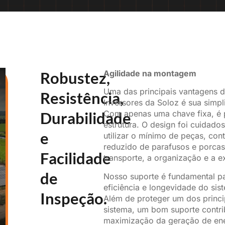
Robustez,
Agilidade na montagem
Uma das principais vantagens d
Resistência,
Inversores da Soloz é sua simp
Durabilidade
Com apenas uma chave fixa, é 
estrutura. O design foi cuidado
e
utilizar o mínimo de peças, c
reduzido de parafusos e porcas,
Facilidade
transporte, a organização e a e
de
Nosso suporte é fundamental pa
eficiência e longevidade do sis
Inspeção.
Além de proteger um dos princ
sistema, um bom suporte contri
maximização da geração de ene