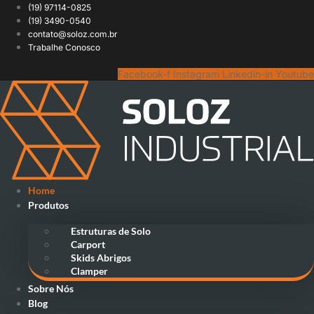
Ir
(19) 97114-0825
para
(19) 3490-0540
o
contato@soloz.com.br
conteúdo
Trabalhe Conosco
Facebook-f
Instagram
Linkedin-in
Youtube
Home
Produtos
Estruturas de Solo
Carport
Skids Abrigos
Clamper
Sobre Nós
Blog