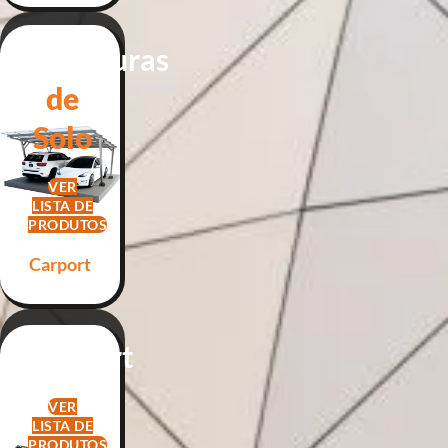
Estruturas
de
Solo
VER
LISTA DE
PRODUTOS
Carport
Carport
VER
LISTA DE
PRODUTOS