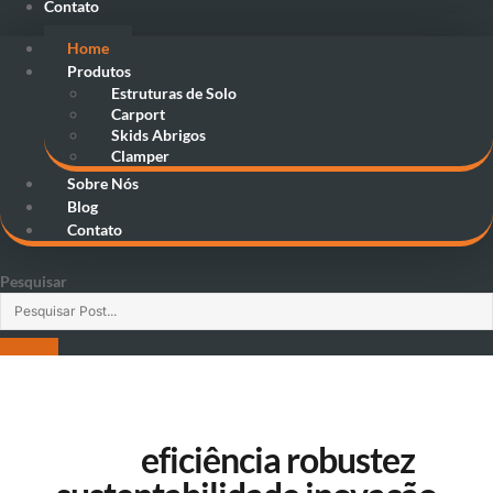
Contato
Home
Produtos
Estruturas de Solo
Carport
Skids Abrigos
Clamper
Sobre Nós
Blog
Contato
Pesquisar
BEM VINDO A SOLOZ INDUSTRIAL
Estrutura solar
com
eficiência
robustez