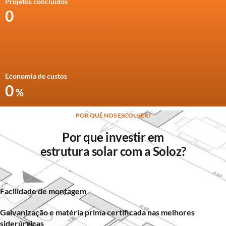
Projetos concluídos
0
Economia de custos
0
%
POR QUÊ NOS ESCOLHER?
Por que investir em
estrutura solar com a Soloz?
Facilidade de montagem
Galvanização e matéria prima certificada nas melhores
siderúrgicas