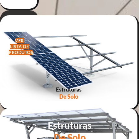
Clamper
VER
LISTA DE
PRODUTOS
Estruturas
De Solo
Estruturas
De Solo